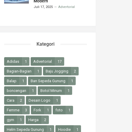
Modern
Juli 17, 2025
Advertorial
Kategori
Adidas
1
Advertorial
17
Bagian-Bagian
1
Baju Jogging
2
Balap
1
Ban Sepeda Gunung
1
boncengan
1
Botol Minum
1
Cara
2
Desain Logo
1
Femme
3
Fork
1
foto
1
gym
1
Harga
2
Helm Sepeda Gunung
1
Hoodie
1