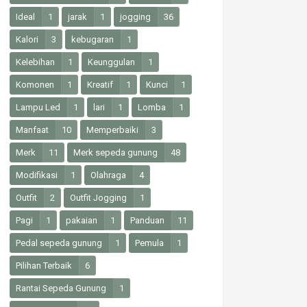
Ideal
1
jarak
1
jogging
36
Kalori
3
kebugaran
1
Kelebihan
1
Keunggulan
1
Komonen
1
Kreatif
1
Kunci
1
Lampu Led
1
lari
1
Lomba
1
Manfaat
10
Memperbaiki
3
Merk
11
Merk sepeda gunung
48
Modifikasi
1
Olahraga
4
Outfit
2
Outfit Jogging
1
Pagi
1
pakaian
1
Panduan
11
Pedal sepeda gunung
1
Pemula
1
Pilihan Terbaik
6
Rantai Sepeda Gunung
1