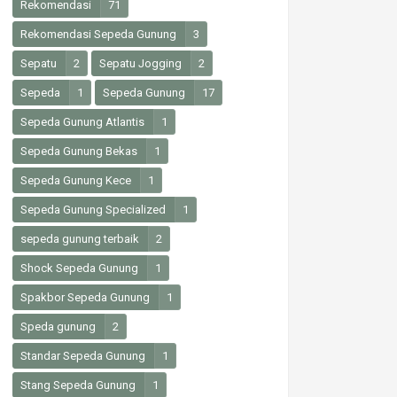
Rekomendasi
71
Rekomendasi Sepeda Gunung
3
Sepatu
2
Sepatu Jogging
2
Sepeda
1
Sepeda Gunung
17
Sepeda Gunung Atlantis
1
Sepeda Gunung Bekas
1
Sepeda Gunung Kece
1
Sepeda Gunung Specialized
1
sepeda gunung terbaik
2
Shock Sepeda Gunung
1
Spakbor Sepeda Gunung
1
Speda gunung
2
Standar Sepeda Gunung
1
Stang Sepeda Gunung
1