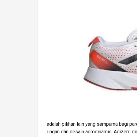
adalah pilihan lain yang sempurna bagi pa
ringan dan desain aerodinamis, Adizero di