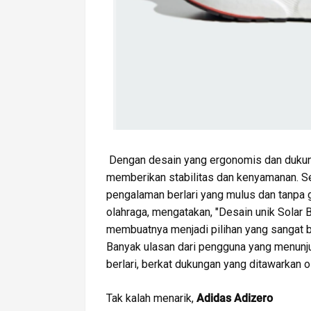
Dengan desain yang ergonomis dan dukung
memberikan stabilitas dan kenyamanan. Se
pengalaman berlari yang mulus dan tanpa ga
olahraga, mengatakan, "Desain unik Sola
membuatnya menjadi pilihan yang sangat ba
Banyak ulasan dari pengguna yang menunju
berlari, berkat dukungan yang ditawarkan ol
Tak kalah menarik,
Adidas Adizero