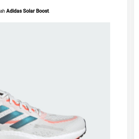
lah
Adidas Solar Boost
.