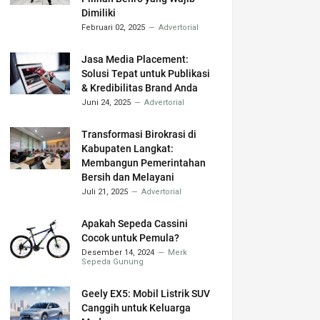
Dimiliki
Februari 02, 2025
Advertorial
Jasa Media Placement:
Solusi Tepat untuk Publikasi
& Kredibilitas Brand Anda
Juni 24, 2025
Advertorial
Transformasi Birokrasi di
Kabupaten Langkat:
Membangun Pemerintahan
Bersih dan Melayani
Juli 21, 2025
Advertorial
Apakah Sepeda Cassini
Cocok untuk Pemula?
Desember 14, 2024
Merk
Sepeda Gunung
Geely EX5: Mobil Listrik SUV
Canggih untuk Keluarga