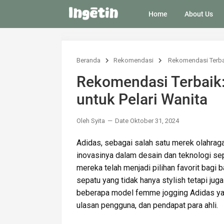
Home
About Us
Beranda
Rekomendasi
Rekomendasi Terbai
Rekomendasi Terbaik
untuk Pelari Wanita
Oleh Syita
Date Oktober 31, 2024
Adidas, sebagai salah satu merek olahraga
inovasinya dalam desain dan teknologi sep
mereka telah menjadi pilihan favorit bagi
sepatu yang tidak hanya stylish tetapi jug
beberapa model femme jogging Adidas ya
ulasan pengguna, dan pendapat para ahli.