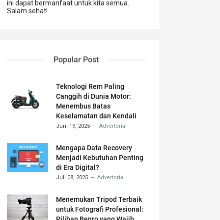
ini dapat bermanfaat untuk kita semua.
Salam sehat!
Popular Post
Teknologi Rem Paling
Canggih di Dunia Motor:
Menembus Batas
Keselamatan dan Kendali
Juni 19, 2025
Advertorial
Mengapa Data Recovery
Menjadi Kebutuhan Penting
di Era Digital?
Juli 08, 2025
Advertorial
Menemukan Tripod Terbaik
untuk Fotografi Profesional:
Pilihan Benro yang Wajib