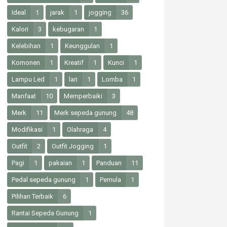
Ideal
1
jarak
1
jogging
36
Kalori
3
kebugaran
1
Kelebihan
1
Keunggulan
1
Komonen
1
Kreatif
1
Kunci
1
Lampu Led
1
lari
1
Lomba
1
Manfaat
10
Memperbaiki
3
Merk
11
Merk sepeda gunung
48
Modifikasi
1
Olahraga
4
Outfit
2
Outfit Jogging
1
Pagi
1
pakaian
1
Panduan
11
Pedal sepeda gunung
1
Pemula
1
Pilihan Terbaik
6
Rantai Sepeda Gunung
1