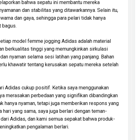
melaporkan bahwa sepatu ini membantu mereka
yamanan dan stabilitas yang ditawarkannya. Selain itu,
warna dan gaya, sehingga para pelari tidak hanya
at bagus.
i setiap model femme jogging Adidas adalah material
 berkualitas tinggi yang memungkinkan sirkulasi
g dan nyaman selama sesi latihan yang panjang. Bahan
 perlu khawatir tentang kerusakan sepatu mereka setelah
ri Adidas cukup positif. Ketika saya menggunakan
saya merasakan perbedaan yang signifikan dibandingkan
ak hanya nyaman, tetapi juga memberikan respons yang
a hari yang sama, saya juga berlari dengan teman-
dari Adidas, dan kami semua sepakat bahwa produk-
ningkatkan pengalaman berlari.