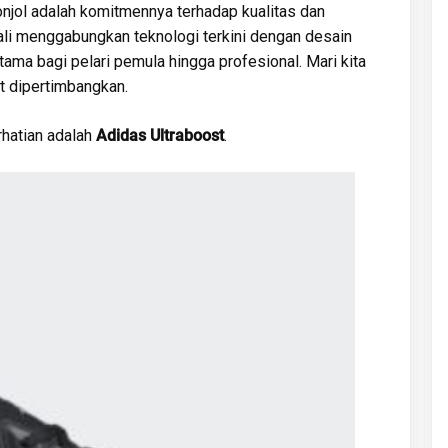
njol adalah komitmennya terhadap kualitas dan
li menggabungkan teknologi terkini dengan desain
tama bagi pelari pemula hingga profesional. Mari kita
ut dipertimbangkan.
rhatian adalah
Adidas Ultraboost
.