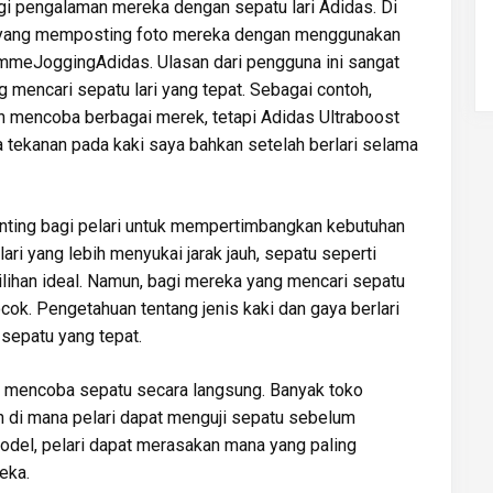
agi pengalaman mereka dengan sepatu lari Adidas. Di
ri yang memposting foto mereka dengan menggunakan
meJoggingAdidas. Ulasan dari pengguna ini sangat
mencari sepatu lari yang tepat. Sebagai contoh,
h mencoba berbagai merek, tetapi Adidas Ultraboost
a tekanan pada kaki saya bahkan setelah berlari selama
nting bagi pelari untuk mempertimbangkan kebutuhan
ari yang lebih menyukai jarak jauh, sepatu seperti
ilihan ideal. Namun, bagi mereka yang mencari sepatu
cok. Pengetahuan tentang jenis kaki dan gaya berlari
 sepatu yang tepat.
k mencoba sepatu secara langsung. Banyak toko
 di mana pelari dapat menguji sepatu sebelum
el, pelari dapat merasakan mana yang paling
eka.