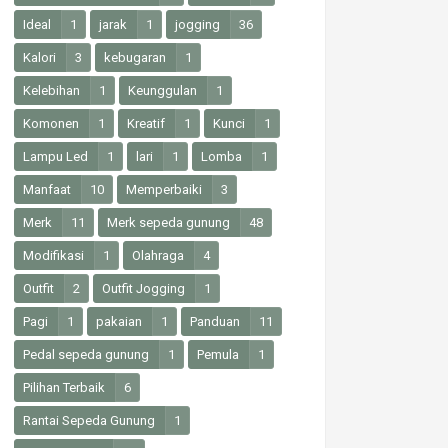
Ideal
1
jarak
1
jogging
36
Kalori
3
kebugaran
1
Kelebihan
1
Keunggulan
1
Komonen
1
Kreatif
1
Kunci
1
Lampu Led
1
lari
1
Lomba
1
Manfaat
10
Memperbaiki
3
Merk
11
Merk sepeda gunung
48
Modifikasi
1
Olahraga
4
Outfit
2
Outfit Jogging
1
Pagi
1
pakaian
1
Panduan
11
Pedal sepeda gunung
1
Pemula
1
Pilihan Terbaik
6
Rantai Sepeda Gunung
1