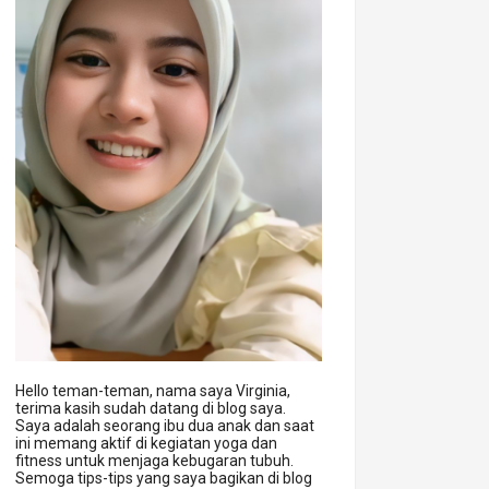
Hello teman-teman, nama saya Virginia,
terima kasih sudah datang di blog saya.
Saya adalah seorang ibu dua anak dan saat
ini memang aktif di kegiatan yoga dan
fitness untuk menjaga kebugaran tubuh.
Semoga tips-tips yang saya bagikan di blog