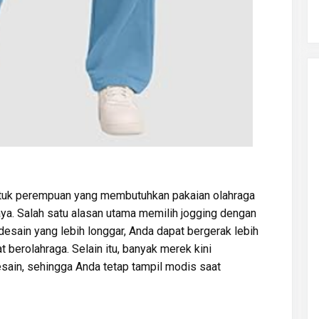
ntuk perempuan yang membutuhkan pakaian olahraga
ya. Salah satu alasan utama memilih jogging dengan
esain yang lebih longgar, Anda dapat bergerak lebih
at berolahraga. Selain itu, banyak merek kini
sain, sehingga Anda tetap tampil modis saat