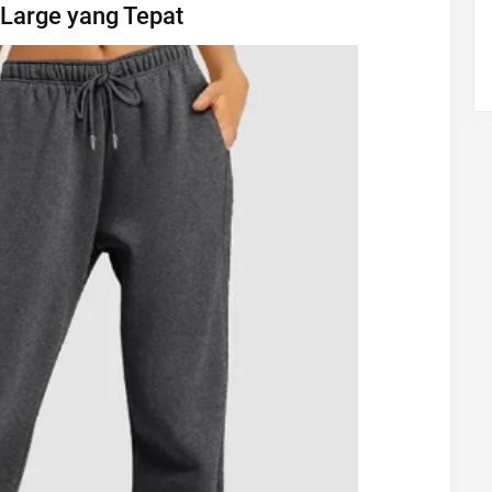
Large yang Tepat