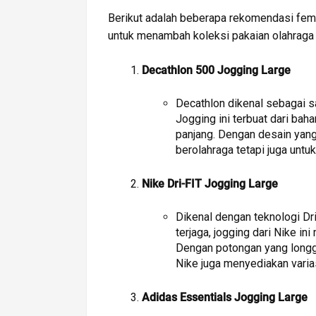
Berikut adalah beberapa rekomendasi fem
untuk menambah koleksi pakaian olahraga
Decathlon 500 Jogging Large
Decathlon dikenal sebagai s
Jogging ini terbuat dari baha
panjang. Dengan desain yang 
berolahraga tetapi juga untuk
Nike Dri-FIT Jogging Large
Dikenal dengan teknologi D
terjaga, jogging dari Nike ini
Dengan potongan yang longg
Nike juga menyediakan varias
Adidas Essentials Jogging Large