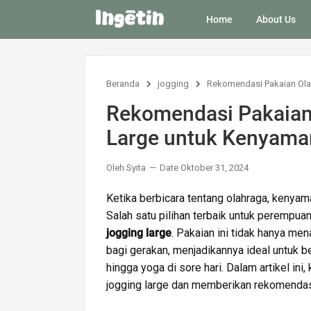
Home
About Us
Beranda
jogging
Rekomendasi Pakaian Ola
Rekomendasi Pakaian
Large untuk Kenyama
Oleh Syita
Date Oktober 31, 2024
Ketika berbicara tentang olahraga, kenyam
Salah satu pilihan terbaik untuk perempuan
jogging large
. Pakaian ini tidak hanya m
bagi gerakan, menjadikannya ideal untuk berb
hingga yoga di sore hari. Dalam artikel in
jogging large dan memberikan rekomendas