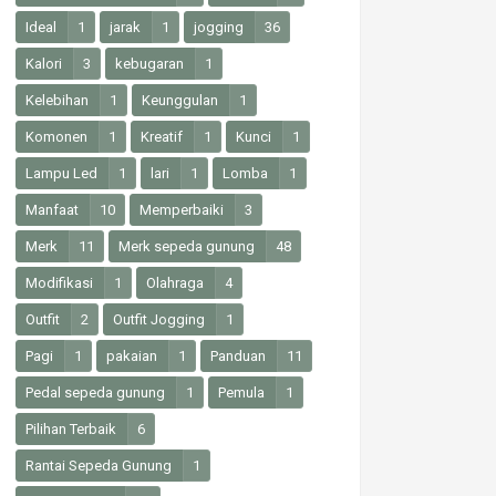
Ideal
1
jarak
1
jogging
36
Kalori
3
kebugaran
1
Kelebihan
1
Keunggulan
1
Komonen
1
Kreatif
1
Kunci
1
Lampu Led
1
lari
1
Lomba
1
Manfaat
10
Memperbaiki
3
Merk
11
Merk sepeda gunung
48
Modifikasi
1
Olahraga
4
Outfit
2
Outfit Jogging
1
Pagi
1
pakaian
1
Panduan
11
Pedal sepeda gunung
1
Pemula
1
Pilihan Terbaik
6
Rantai Sepeda Gunung
1