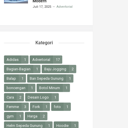
Modern
Juli 17, 2025
Advertorial
Kategori
Adidas
1
Advertorial
17
Bagian-Bagian
1
Baju Jogging
2
Balap
1
Ban Sepeda Gunung
1
boncengan
1
Botol Minum
1
Cara
2
Desain Logo
1
Femme
3
Fork
1
foto
1
gym
1
Harga
2
Helm Sepeda Gunung
1
Hoodie
1