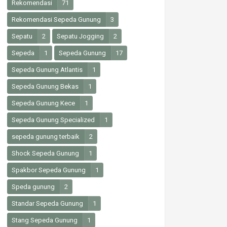
Rekomendasi
71
Rekomendasi Sepeda Gunung
3
Sepatu
2
Sepatu Jogging
2
Sepeda
1
Sepeda Gunung
17
Sepeda Gunung Atlantis
1
Sepeda Gunung Bekas
1
Sepeda Gunung Kece
1
Sepeda Gunung Specialized
1
sepeda gunung terbaik
2
Shock Sepeda Gunung
1
Spakbor Sepeda Gunung
1
Speda gunung
2
Standar Sepeda Gunung
1
Stang Sepeda Gunung
1