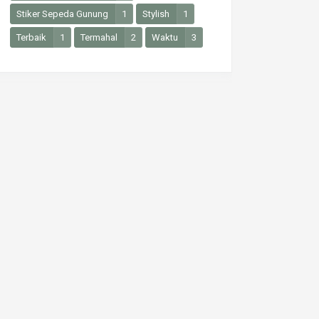
Stiker Sepeda Gunung
1
Stylish
1
Terbaik
1
Termahal
2
Waktu
3